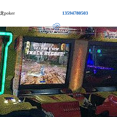
13594780503
poker
方下载