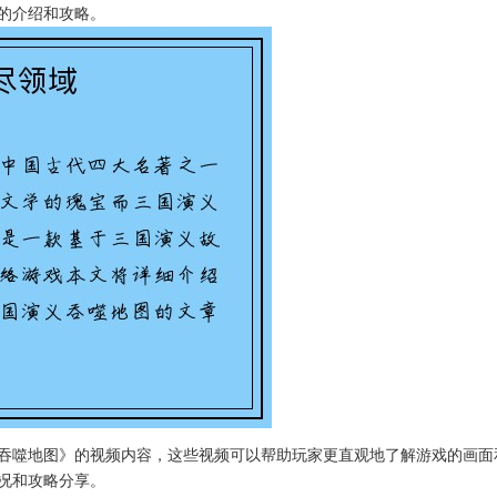
的介绍和攻略。
吞噬地图》的视频内容，这些视频可以帮助玩家更直观地了解游戏的画面
况和攻略分享。