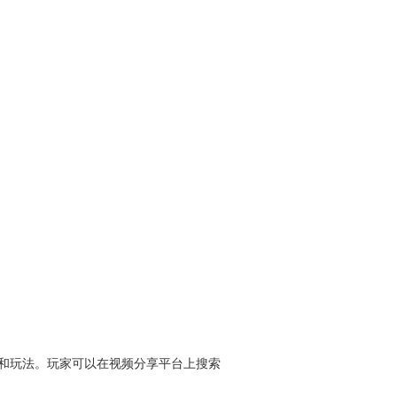
和玩法。玩家可以在视频分享平台上搜索