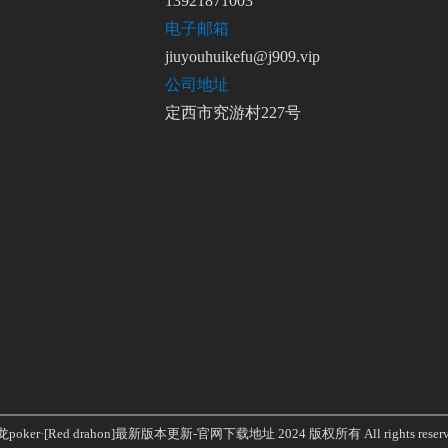
13921871003
电子邮箱
jiuyouhuikefu@j909.vip
公司地址
定西市究游村227号
红龙poker·[Red drahon]最新版本更新-官网下载地址 2024 版权所有 All rights reser