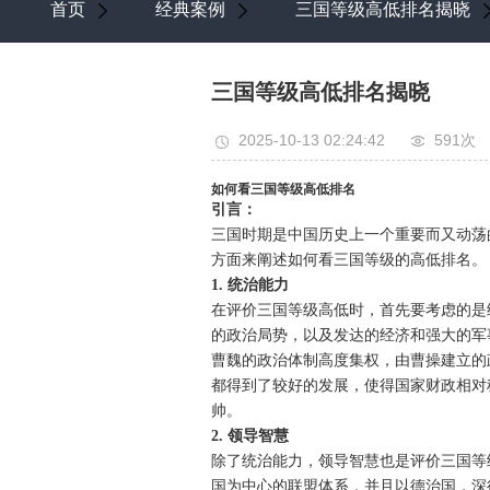
首页
经典案例
三国等级高低排名揭晓
三国等级高低排名揭晓
2025-10-13 02:24:42
591次
如何看三国等级高低排名
引言：
三国时期是中国历史上一个重要而又动荡
方面来阐述如何看三国等级的高低排名。
1. 统治能力
在评价三国等级高低时，首先要考虑的是
的政治局势，以及发达的经济和强大的军
曹魏的政治体制高度集权，由曹操建立的
都得到了较好的发展，使得国家财政相对
帅。
2. 领导智慧
除了统治能力，领导智慧也是评价三国等
国为中心的联盟体系，并且以德治国，深