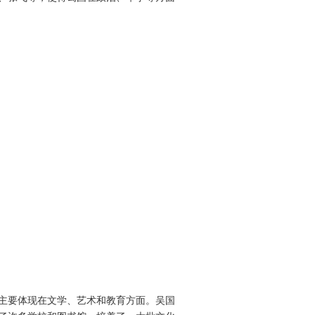
主要体现在文学、艺术和教育方面。吴国