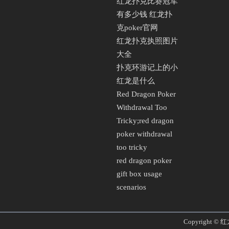
红龙扑克比赛冠军
有多少钱 红龙扑
克poker官网
红龙扑克执照图片
大全
扑克环游记上的小
红龙是什么
Red Dragon Poker
Withdrawal Too
Tricky;red dragon
poker withdrawal
too tricky
red dragon poker
gift box usage
scenarios
Copyright © 